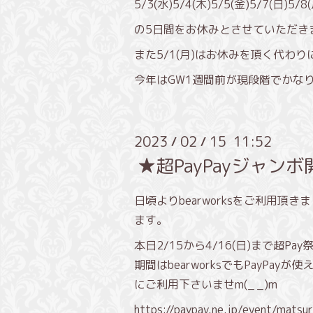
5/3(水)5/4(木)5/5(金)5/7(日)5/8
の5日間をお休みとさせていただき
また5/1(月)はお休みを頂く代わ
今年はGW1週間前が現段階でかなり
2023
02
15 11:52
/
/
★超PayPayジャン
日頃よりbearworksをご利用頂
ます。
本日2/15から4/16(日)まで超P
期間はbearworksでもPayPa
にご利用下さいませm(_ _)m
https://paypay.ne.jp/event/mats