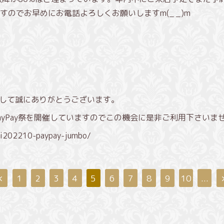
のでお早めにお電話よろしくお願いしますm(_ _)m
きまして誠にありがとうございます。
PayPay祭を開催していますのでこの機会に是非ご利用下さいませm(
uri202210-paypay-jumbo/
1
2
3
4
5
6
7
8
9
10
...