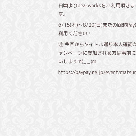
日頃よりbearworksをご利用頂
す。
6/15(木)〜8/20(日)まだの間超
利用ください！
注:今回からタイトル通り本人確認
ャンペーンに参加される方は事前に
いしますm(_ _)m
https://paypay.ne.jp/event/mats