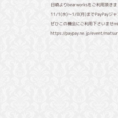
日頃よりbearworksをご利用頂
11/1(水)〜1/8(月)までPayP
ぜひこの機会にご利用下さいませm(_
https://paypay.ne.jp/event/mats