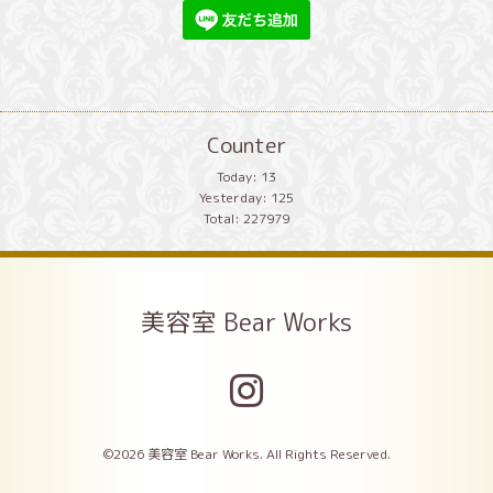
Counter
Today:
13
Yesterday:
125
Total:
227979
美容室 Bear Works
©2026
美容室 Bear Works
. All Rights Reserved.