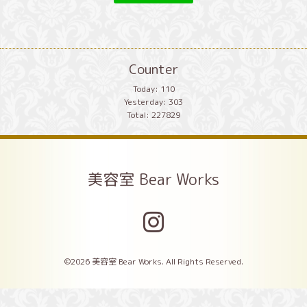
Counter
Today:
110
Yesterday:
303
Total:
227829
美容室 Bear Works
©2026
美容室 Bear Works
. All Rights Reserved.