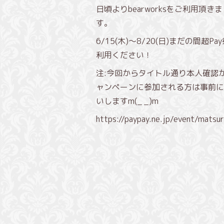
日頃よりbearworksをご利用頂
す。
6/15(木)〜8/20(日)まだの間超
利用ください！
注:今回からタイトル通り本人確認
ャンペーンに参加される方は事前に
いしますm(_ _)m
https://paypay.ne.jp/event/mats