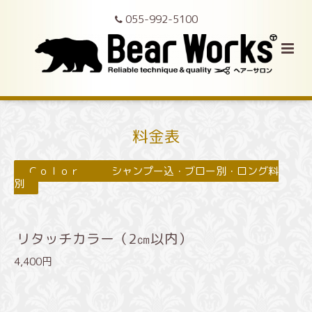
055-992-5100
料金表
Ｃｏｌｏｒ シャンプー込・ブロー別・ロング料
別
リタッチカラー（2㎝以内）
4,400円