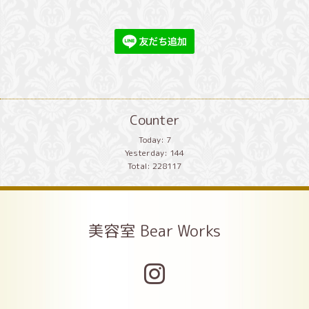
Counter
Today:
7
Yesterday:
144
Total:
228117
美容室 Bear Works