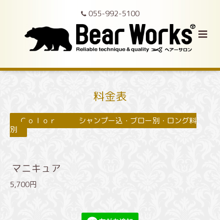
055-992-5100
料金表
Ｃｏｌｏｒ シャンプー込・ブロー別・ロング料
別
マニキュア
5,700円