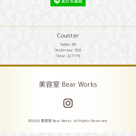
Counter
Today:
60
Yesterday:
303
Total:
227779
美容室 Bear Works
©2026
美容室 Bear Works
. All Rights Reserved.