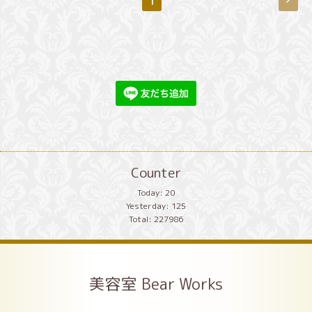
Counter
Today:
20
Yesterday:
125
Total:
227986
美容室 Bear Works